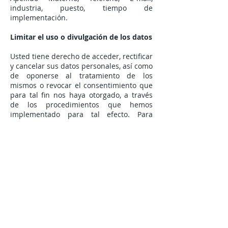
industria, puesto, tiempo de
implementación.
Limitar el uso o divulgación de los datos
Usted tiene derecho de acceder, rectificar
y cancelar sus datos personales, así como
de oponerse al tratamiento de los
mismos o revocar el consentimiento que
para tal fin nos haya otorgado, a través
de los procedimientos que hemos
implementado para tal efecto. Para
conocer dichos procedimientos, los
requisitos y plazos, se puede poner en
contacto con nuestro departamento de
datos personales en Mozart 5112 – C, La
Estancia Guadalajara Jalisco, al teléfono
(33) 36739788
, o por correo electrónico
informacion@innexware.com
, o visitar
nuestra página de Internet
www.innexware.com
.
Si usted desea dejar de recibir mensajes